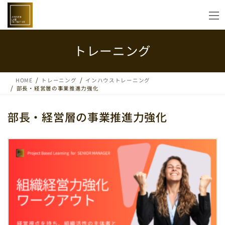
コ
ナ
ン
ビ
テ
ゲ
ン
ー
ツ
シ
トレーニング
へ
ョ
ス
ン
キ
に
HOME
トレーニング
インハウストレーニング
ッ
移
部長・経営層の事業推進力強化
プ
動
部長・経営層の事業推進力強化