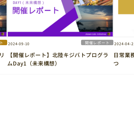
ト
開催レポート
2024-09-10
2024-04-2
リ
【開催レポート】北陸キジバトプログラ
日常業
ムDay1（未来構想）
つ