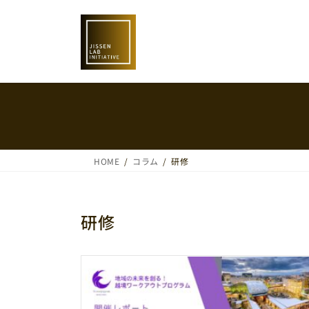
コ
ナ
ン
ビ
テ
ゲ
ン
ー
ツ
シ
へ
ョ
ス
ン
キ
に
ッ
移
プ
動
HOME
コラム
研修
研修